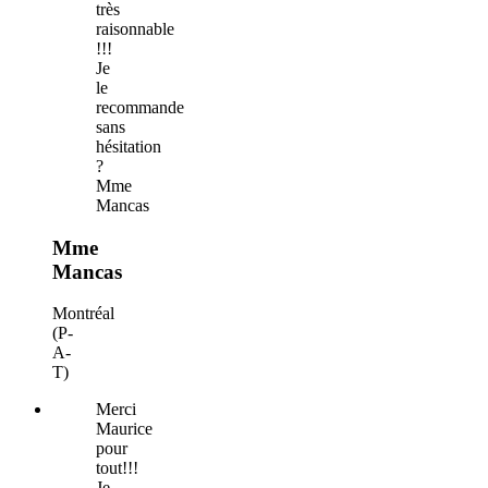
très
raisonnable
!!!
Je
le
recommande
sans
hésitation
?
Mme
Mancas
Mme
Mancas
Montréal
(P-
A-
T)
Merci
Maurice
pour
tout!!!
Je