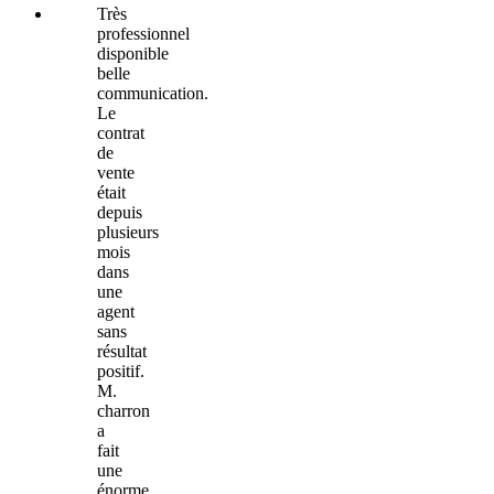
Très
professionnel
disponible
belle
communication.
Le
contrat
de
vente
était
depuis
plusieurs
mois
dans
une
agent
sans
résultat
positif.
M.
charron
a
fait
une
énorme