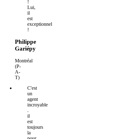
!
Lui,
il
est
exceptionnel
!
Philippe
Gariépy
Montréal
(P-
A-
T)
C'est
un
agent
incroyable
.
il
est
toujours
la
pour