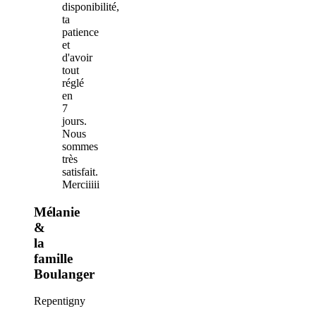
disponibilité,
ta
patience
et
d'avoir
tout
réglé
en
7
jours.
Nous
sommes
très
satisfait.
Merciiiii
Mélanie
&
la
famille
Boulanger
Repentigny