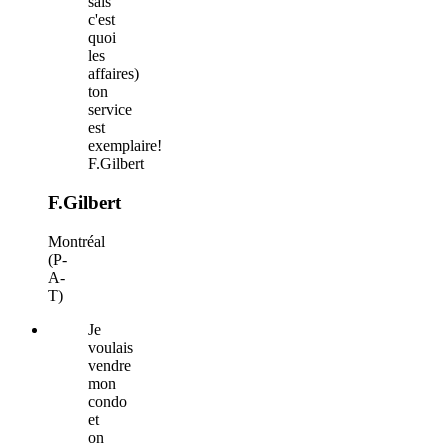
sais
c'est
quoi
les
affaires)
ton
service
est
exemplaire!
F.Gilbert
F.Gilbert
Montréal
(P-
A-
T)
Je
voulais
vendre
mon
condo
et
on