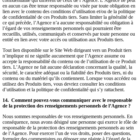
confidentialité qui diffèrent de ceux de l’Agence. L’Agence ne peut
en aucun cas être tenue responsable ou visée par toute obligation en
lien avec le contenu des conditions d’utilisation et/ou de la politique
de confidentialité de ces Produits tiers. Sans limiter la généralité de
ce qui précède, l’Agence n’a aucune responsabilité ou obligation à
l’égard de vos renseignements personnels qui pourraient être
recueillis, utilisés, communiqués et conservés par toute personne ou
entité en lien avec votre accès ou utilisation aux Produits tiers.
Tout lien disponible sur le Site Web dirigeant vers un Produit tiers
n’implique ni ne signifie aucunement que l’Agence assume ou
accepte la responsabilité du contenu ou de l’utilisation de ce Produit
tiers. L’Agence ne fait aucune déclaration concernant la qualité, la
sécurité, le caractère adéquat ou la fiabilité des Produits tiers, ni du
contenu ou du matériel qu’ils contiennent. Lorsque vous accédez ou
utilisez des Produits tiers, vous devriez consulter les conditions
d’utilisation et la politique de confidentialité qui s’y rattachent.
14. Comment pouvez-vous communiquer avec le responsable
de la protection des renseignements personnels de l’Agence ?
Nous sommes responsables de vos renseignements personnels. En
conséquence, nous avons désigné une personne qui exerce le rôle de
responsable de la protection des renseignements personnels au sein
de l’Agence. Pour exercer l’un de vos droits, poser des questions,
formuler des commentaires ou déposer une plainte à l’égard de la