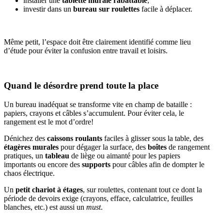
installer une
tablette murale rabattable
;
investir dans un
bureau sur roulettes
facile à déplacer.
Même petit, l’espace doit être clairement identifié comme lieu
d’étude pour éviter la confusion entre travail et loisirs.
Quand le désordre prend toute la place
Un bureau inadéquat se transforme vite en champ de bataille :
papiers, crayons et câbles s’accumulent. Pour éviter cela, le
rangement est le mot d’ordre!
Dénichez des
caissons roulants
faciles à glisser sous la table, des
étagères murales
pour dégager la surface, des
boîtes
de rangement
pratiques, un
tableau
de liège ou aimanté pour les papiers
importants ou encore des
supports
pour câbles afin de dompter le
chaos électrique.
Un
petit chariot à étages
, sur roulettes, contenant tout ce dont la
période de devoirs exige (crayons, efface, calculatrice, feuilles
blanches, etc.) est aussi un
must
.